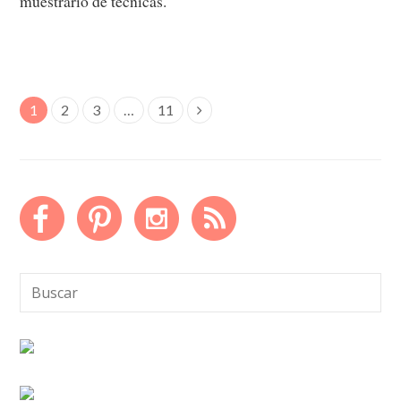
muestrario de técnicas.
1
2
3
…
11