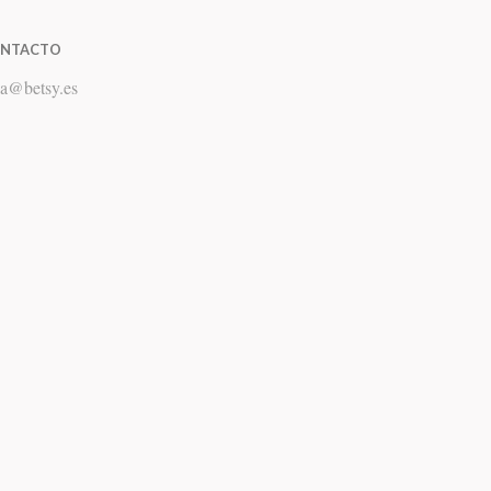
NTACTO
a
@
betsy.es