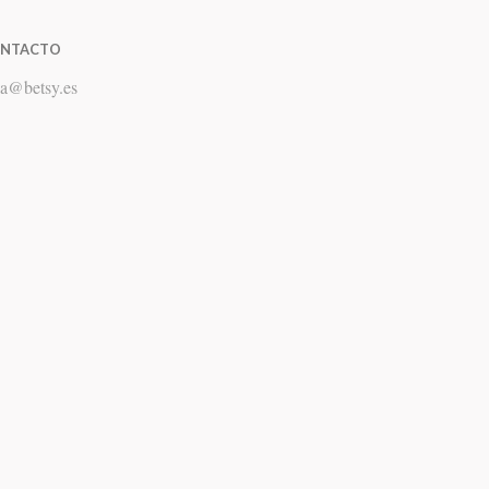
NTACTO
a
@
betsy.es