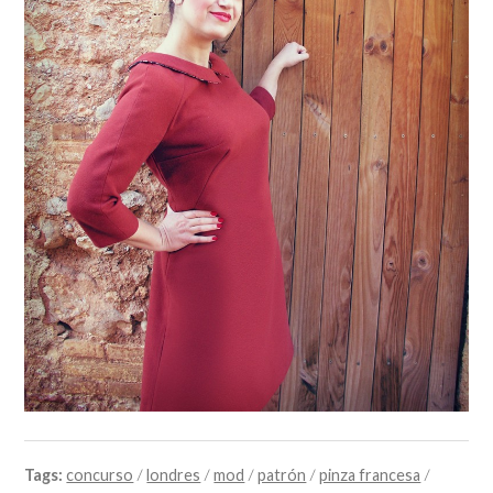
Tags:
concurso
/
londres
/
mod
/
patrón
/
pinza francesa
/