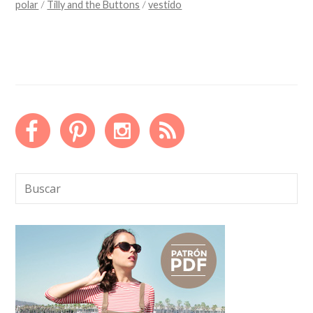
polar
/
Tilly and the Buttons
/
vestido