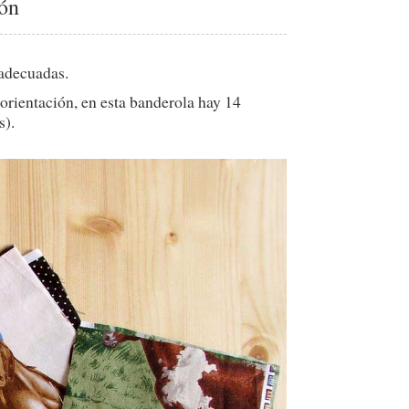
rón
 adecuadas.
rientación, en esta banderola hay 14
s).